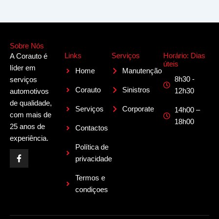
Sobre Nós
Links
Serviços
Horário: Dias
A Corauto é
úteis
líder em
Home
Manutenção
8h30 -
serviços
Corauto
Sinistros
12h30
automotivos
de qualidade,
Serviços
Corporate
14h00 –
com mais de
18h00
25 anos de
Contactos
experiência.
F
Política de
a
privacidade
c
e
Termos e
b
o
condiçoes
o
k
-
f