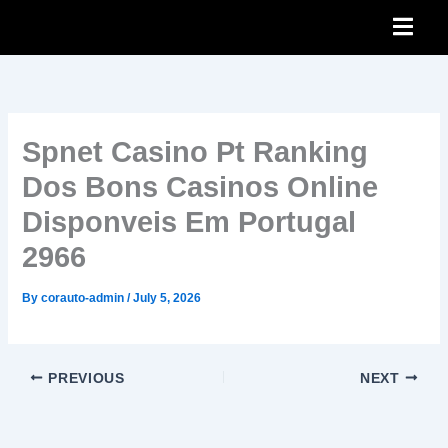
Skip
to
content
Spnet Casino Pt Ranking
Dos Bons Casinos Online
Disponveis Em Portugal
2966
By
corauto-admin
/
July 5, 2026
PREVIOUS
NEXT