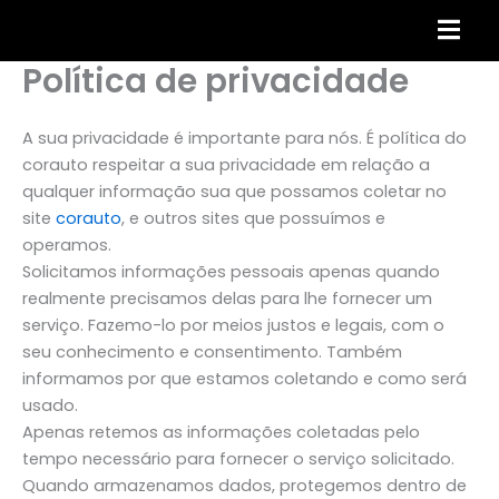
Skip
to
content
Política de privacidade
A sua privacidade é importante para nós. É política do
corauto respeitar a sua privacidade em relação a
qualquer informação sua que possamos coletar no
site
corauto
, e outros sites que possuímos e
operamos.
Solicitamos informações pessoais apenas quando
realmente precisamos delas para lhe fornecer um
serviço. Fazemo-lo por meios justos e legais, com o
seu conhecimento e consentimento. Também
informamos por que estamos coletando e como será
usado.
Apenas retemos as informações coletadas pelo
tempo necessário para fornecer o serviço solicitado.
Quando armazenamos dados, protegemos dentro de