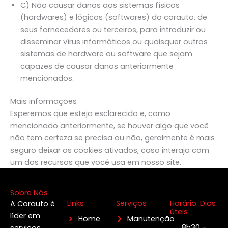
C) Não causar danos aos sistemas físicos
(hardwares) e lógicos (softwares) do corauto, de
seus fornecedores ou terceiros, para introduzir ou
disseminar vírus informáticos ou quaisquer outros
sistemas de hardware ou software que sejam
capazes de causar danos anteriormente
mencionados.
Mais informações
Esperemos que esteja esclarecido e, como
mencionado anteriormente, se houver algo que você
não tem certeza se precisa ou não, geralmente é mais
seguro deixar os cookies ativados, caso interaja com
um dos recursos que você usa em nosso site.
Sobre Nós
Links
Serviços
Horário: Dias
A Corauto é
úteis
líder em
Home
Manutenção
8h30 -