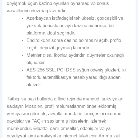
dəyişmək üçün kazino oyunları oynamaq və bonus
vəsaitlərini uduzmaq lazımdır.
Azərbaycan istifadəçisi təhlükəsiz, çoxçeşidli və
yüksək bonuslu onlayn kazino axtarırsa, bu
platforma ideal seçimdir.
Endirdikdən sonra casino bölməsini açıb, profiə
keçib, depozit qoymaq lazımdır.
Mətnlər qısa, ikonlar aydındır, düymələr oxunaqlı
ölçüdədir.
AES-256 SSL, PCI DSS uyğun ödəniş şlüzləri, iki
faktorlu autentifikasiya hesab yaradıldığı andan
aktivdir.
Tətbiq isə bəzi hallarda offline rejimdə məhdud funksiyaları
saxlayır. Məsələn, profil məlumatlarının önbelleklənmiş
versiyasını görmək, əvvəlki mərclərin tarixçəsini oxumaq,
qaydalar və FAQ-ın saxlanmış hissələrini izləmək
mümkündür. Əlbəttə, canlı əmsallar, ödənişlər və ya
qeydiyyat kimi əməliyyatlar internet tələb edir. Amma zəif