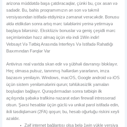
arizona müddətdə başa çatdıracaqlar, çünki bu, çox asan və
sadədir. Bu, bahis proqramımızın ən son və təkmil
versiyasından istifadə etdiyinizə zəmanət verəcəkdir. Bonusu
əldə etdikdən sonra artıq mərc tələblərini yerinə yetirməyə
başlaya bilərsiniz. Eksklüziv bonuslar və geniş çeşidli mərc
seçimlərindən həzz almaq üçün elə indi 1Win indir!
Vebsayt Və Tətbiq Arasında Interfeys Və Istifadə Rahatlığı
Baxımından Fərqlər Var
Antivirus real vaxtda skan edir və şübhəli davranışı bloklayır.
Heç olmasa pulsuz, tanınmış həllərdən yararlanın, imza
bazasını yeniləyin. Windows, macOS, Google android və iOS
üçün sistem yeniləmələrini qurun; təhlükəsizlik yamaları
boşluqları bağlayır. Quraşdırmadan sonra tətbiqin ilk
açılışında şəbəkə trafikinə nəzarət edən firewall intresserad
olsun. Şəxsi hesablar üçün güclü və unikal parol istifadə edin,
ikili təsdiqləməni (2FA) qoşun; bu, hesab oğurluğu riskini xeyli
azaldır.
Zəif internet bağlantısı olsa belə 1win yükle versiya