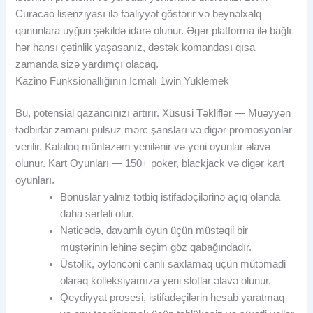
Curacao lisenziyası ilə fəaliyyət göstərir və beynəlxalq
qanunlara uyğun şəkildə idarə olunur. Əgər platforma ilə bağlı
hər hansı çətinlik yaşasanız, dəstək komandası qısa
zamanda sizə yardımçı olacaq.
Kazino Funksionallığının Icmalı 1win Yuklemek
Bu, potensial qazancınızı artırır. Xüsusi Təkliflər — Müəyyən
tədbirlər zamanı pulsuz mərc şansları və digər promosyonlar
verilir. Kataloq müntəzəm yenilənir və yeni oyunlar əlavə
olunur. Kart Oyunları — 150+ poker, blackjack və digər kart
oyunları.
Bonuslar yalnız tətbiq istifadəçilərinə açıq olanda
daha sərfəli olur.
Nəticədə, davamlı oyun üçün müstəqil bir
müştərinin lehinə seçim göz qabağındadır.
Üstəlik, əyləncəni canlı saxlamaq üçün mütəmadi
olaraq kolleksiyamıza yeni slotlar əlavə olunur.
Qeydiyyat prosesi, istifadəçilərin hesab yaratmaq