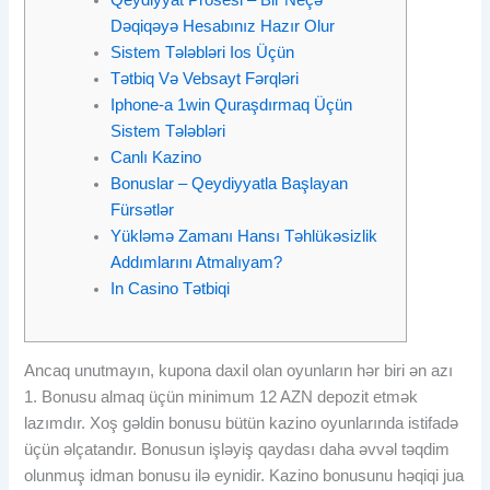
Dəqiqəyə Hesabınız Hazır Olur
Sistem Tələbləri Ios Üçün
Tətbiq Və Vebsayt Fərqləri
Iphone-a 1win Quraşdırmaq Üçün
Sistem Tələbləri
Canlı Kazino
Bonuslar – Qeydiyyatla Başlayan
Fürsətlər
Yükləmə Zamanı Hansı Təhlükəsizlik
Addımlarını Atmalıyam?
In Casino Tətbiqi
Ancaq unutmayın, kupona daxil olan oyunların hər biri ən azı
1. Bonusu almaq üçün minimum 12 AZN depozit etmək
lazımdır. Xoş gəldin bonusu bütün kazino oyunlarında istifadə
üçün əlçatandır. Bonusun işləyiş qaydası daha əvvəl təqdim
olunmuş idman bonusu ilə eynidir. Kazino bonusunu həqiqi jua