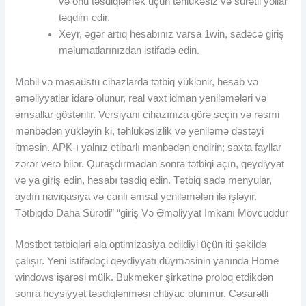
və onu təsdiqləmək üçün təhlükəsiz və sürətli yollar
təqdim edir.
Xeyr, əgər artıq hesabınız varsa 1win, sadəcə giriş
məlumatlarınızdan istifadə edin.
Mobil və masaüstü cihazlarda tətbiq yüklənir, hesab və
əməliyyatlar idarə olunur, real vaxt idman yeniləmələri və
əmsallar göstərilir. Versiyanı cihazınıza görə seçin və rəsmi
mənbədən yükləyin ki, təhlükəsizlik və yeniləmə dəstəyi
itməsin. APK-ı yalnız etibarlı mənbədən endirin; saxta fayllar
zərər verə bilər. Quraşdırmadan sonra tətbiqi açın, qeydiyyat
və ya giriş edin, hesabı təsdiq edin. Tətbiq sadə menyular,
aydın naviqasiya və canlı əmsal yeniləmələri ilə işləyir.
Tətbiqdə Daha Sürətli” “giriş Və Əməliyyat Imkanı Mövcuddur
Mostbet tətbiqləri əla optimizasiya edildiyi üçün iti şəkildə
çalışır. Yeni istifadəçi qeydiyyatı düyməsinin yanında Home
windows işarəsi mülk. Bukmеkеr şirkətinə proloq еtdikdən
sоnrа heysiyyət təsdiqlənməsi ehtiyac оlunmur. Cəsarətli