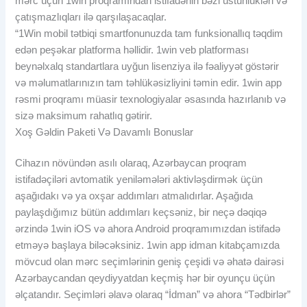
mərc üçün 1win proqramından istifadənin bəzi üstünlükləri və
çatışmazlıqları ilə qarşılaşacaqlar.
“1Win mobil tətbiqi smartfonunuzda tam funksionallıq təqdim
edən peşəkar platforma həllidir. 1win veb platforması
beynəlxalq standartlara uyğun lisenziya ilə fəaliyyət göstərir
və məlumatlarınızın tam təhlükəsizliyini təmin edir. 1win app
rəsmi proqramı müasir texnologiyalar əsasında hazırlanıb və
sizə maksimum rahatlıq gətirir.
Xoş Gəldin Paketi Və Davamlı Bonuslar
Cihazın növündən asılı olaraq, Azərbaycan proqram
istifadəçiləri avtomatik yeniləmələri aktivləşdirmək üçün
aşağıdakı və ya oxşar addımları atmalıdırlar. Aşağıda
paylaşdığımız bütün addımları keçsəniz, bir neçə dəqiqə
ərzində 1win iOS və ahora Android proqramımızdan istifadə
etməyə başlaya biləcəksiniz. 1win app idman kitabçamızda
mövcud olan mərc seçimlərinin geniş çeşidi və əhatə dairəsi
Azərbaycandan qeydiyyatdan keçmiş hər bir oyunçu üçün
əlçatandır. Seçimləri əlavə olaraq “İdman” və ahora “Tədbirlər”