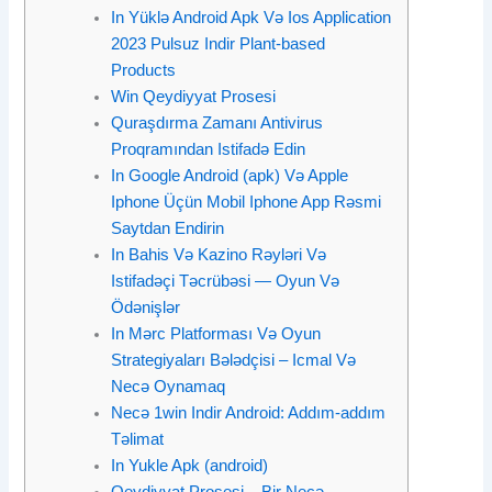
In Yüklə Android Apk Və Ios Application
2023 Pulsuz Indir Plant-based
Products
Win Qeydiyyat Prosesi
Quraşdırma Zamanı Antivirus
Proqramından Istifadə Edin
In Google Android (apk) Və Apple
Iphone Üçün Mobil Iphone App Rəsmi
Saytdan Endirin
In Bahis Və Kazino Rəyləri Və
Istifadəçi Təcrübəsi — Oyun Və
Ödənişlər
In Mərc Platforması Və Oyun
Strategiyaları Bələdçisi – Icmal Və
Necə Oynamaq
Necə 1win Indir Android: Addım-addım
Təlimat
In Yukle Apk (android)
Qeydiyyat Prosesi – Bir Neçə