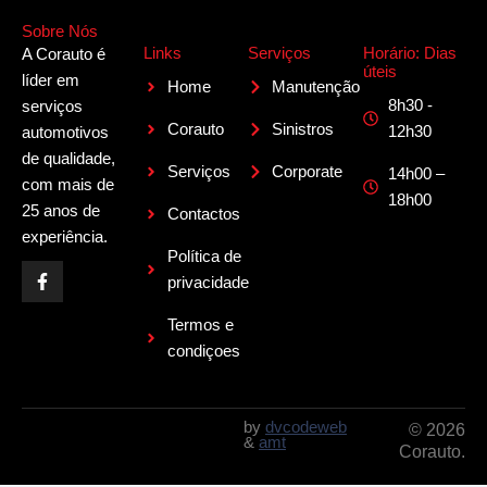
Sobre Nós
Links
Serviços
Horário: Dias
A Corauto é
úteis
líder em
Home
Manutenção
8h30 -
serviços
Corauto
Sinistros
12h30
automotivos
de qualidade,
Serviços
Corporate
14h00 –
com mais de
18h00
25 anos de
Contactos
experiência.
F
Política de
a
privacidade
c
e
Termos e
b
o
condiçoes
o
k
-
f
by
dvcodeweb
© 2026
&
amt
Corauto.