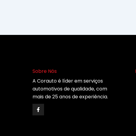
Sobre Nós
A Corauto é líder em serviços
automotivos de qualidade, com
mais de 25 anos de experiência.
F
a
c
e
b
o
o