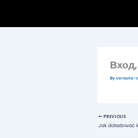
Skip
to
content
Вход,
By
corauto-
PREVIOUS