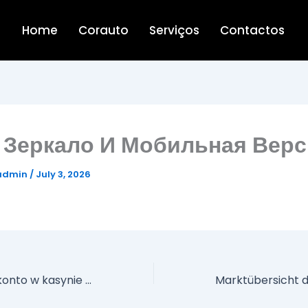
Home
Corauto
Serviços
Contactos
 Зеркало И Мобильная Вер
admin
/
July 3, 2026
Jak doładować konto w kasynie online NV casino usługą Neteller?