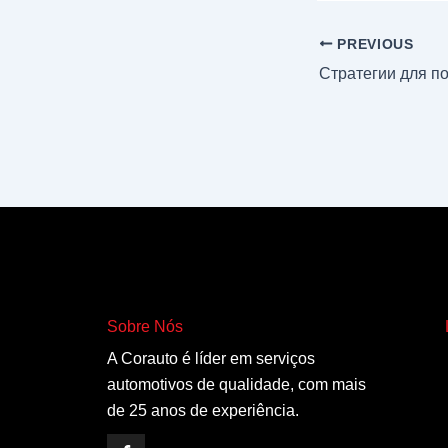
PREVIOUS
Sobre Nós
A Corauto é líder em serviços
automotivos de qualidade, com mais
de 25 anos de experiência.
F
a