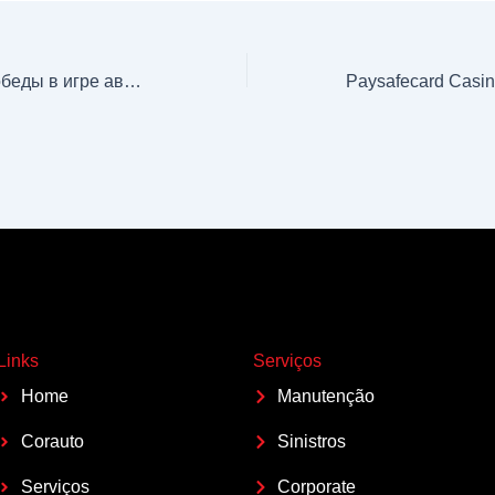
Стратегии для победы в игре авиатор на деньги Пин Ап
Links
Serviços
Home
Manutenção
Corauto
Sinistros
Serviços
Corporate