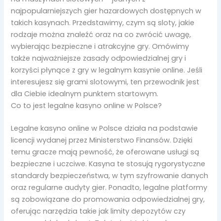
najpopularniejszych gier hazardowych dostępnych w
takich kasynach. Przedstawimy, czym są sloty, jakie
rodzaje można znaleźć oraz na co zwrócić uwagę,
wybierając bezpieczne i atrakcyjne gry. Omówimy
także najważniejsze zasady odpowiedzialnej gry i
korzyści płynące z gry w legalnym kasynie online. Jeśli
interesujesz się grami slotowymi, ten przewodnik jest
dla Ciebie idealnym punktem startowym.
Co to jest legalne kasyno online w Polsce?
Legalne kasyno online w Polsce działa na podstawie
licencji wydanej przez Ministerstwo Finansów. Dzięki
temu gracze mają pewność, że oferowane usługi są
bezpieczne i uczciwe. Kasyna te stosują rygorystyczne
standardy bezpieczeństwa, w tym szyfrowanie danych
oraz regularne audyty gier. Ponadto, legalne platformy
są zobowiązane do promowania odpowiedzialnej gry,
oferując narzędzia takie jak limity depozytów czy