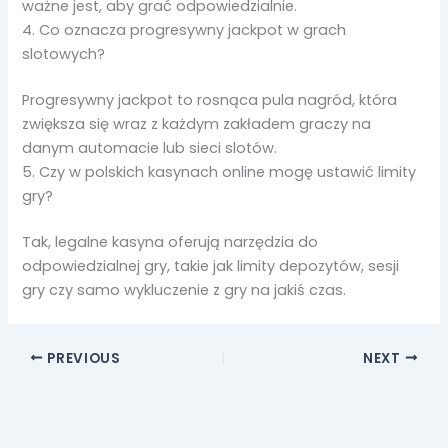
ważne jest, aby grać odpowiedzialnie.
4. Co oznacza progresywny jackpot w grach
slotowych?
Progresywny jackpot to rosnąca pula nagród, która
zwiększa się wraz z każdym zakładem graczy na
danym automacie lub sieci slotów.
5. Czy w polskich kasynach online mogę ustawić limity
gry?
Tak, legalne kasyna oferują narzędzia do
odpowiedzialnej gry, takie jak limity depozytów, sesji
gry czy samo wykluczenie z gry na jakiś czas.
PREVIOUS
NEXT