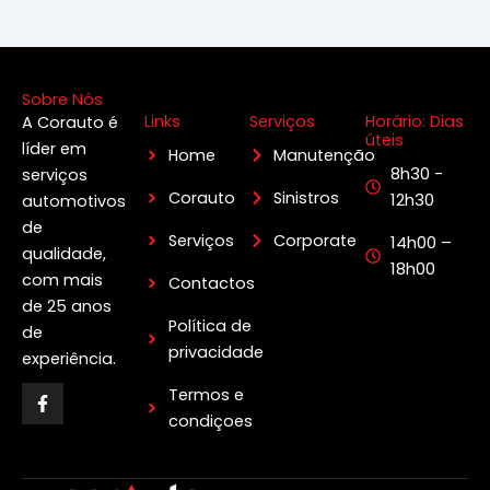
Sobre Nós
Links
Serviços
Horário: Dias
A Corauto é
úteis
líder em
Home
Manutenção
8h30 -
serviços
Corauto
Sinistros
12h30
automotivos
de
Serviços
Corporate
14h00 –
qualidade,
18h00
com mais
Contactos
de 25 anos
Política de
de
privacidade
experiência.
F
a
Termos e
c
condiçoes
e
b
o
o