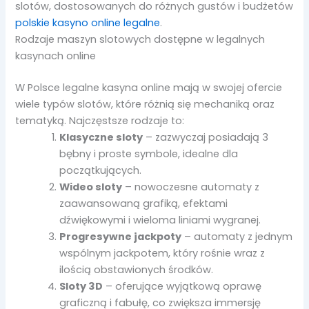
slotów, dostosowanych do różnych gustów i budżetów
polskie kasyno online legalne
.
Rodzaje maszyn slotowych dostępne w legalnych
kasynach online
W Polsce legalne kasyna online mają w swojej ofercie
wiele typów slotów, które różnią się mechaniką oraz
tematyką. Najczęstsze rodzaje to:
Klasyczne sloty
– zazwyczaj posiadają 3
bębny i proste symbole, idealne dla
początkujących.
Wideo sloty
– nowoczesne automaty z
zaawansowaną grafiką, efektami
dźwiękowymi i wieloma liniami wygranej.
Progresywne jackpoty
– automaty z jednym
wspólnym jackpotem, który rośnie wraz z
ilością obstawionych środków.
Sloty 3D
– oferujące wyjątkową oprawę
graficzną i fabułę, co zwiększa immersję