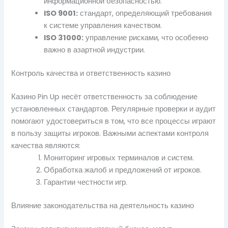
информационной безопасностью.
ISO 9001:
стандарт, определяющий требования
к системе управления качеством.
ISO 31000:
управление рисками, что особенно
важно в азартной индустрии.
Контроль качества и ответственность казино
Казино Pin Up несёт ответственность за соблюдение
установленных стандартов. Регулярные проверки и аудит
помогают удостовериться в том, что все процессы играют
в пользу защиты игроков. Важными аспектами контроля
качества являются:
Мониторинг игровых терминалов и систем.
Обработка жалоб и предложений от игроков.
Гарантии честности игр.
Влияние законодательства на деятельность казино