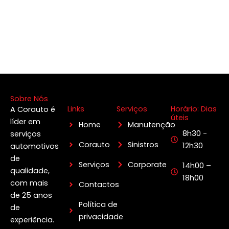
Sobre Nós
Links
Serviços
Horário: Dias
A Corauto é
úteis
líder em
Home
Manutenção
8h30 -
serviços
Corauto
Sinistros
12h30
automotivos
de
Serviços
Corporate
14h00 –
qualidade,
18h00
com mais
Contactos
de 25 anos
Política de
de
privacidade
experiência.